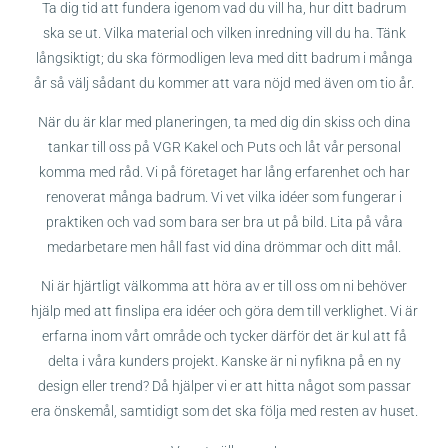
Ta dig tid att fundera igenom vad du vill ha, hur ditt badrum
ska se ut. Vilka material och vilken inredning vill du ha. Tänk
långsiktigt; du ska förmodligen leva med ditt badrum i många
år så välj sådant du kommer att vara nöjd med även om tio år.
När du är klar med planeringen, ta med dig din skiss och dina
tankar till oss på VGR Kakel och Puts och låt vår personal
komma med råd. Vi på företaget har lång erfarenhet och har
renoverat många badrum. Vi vet vilka idéer som fungerar i
praktiken och vad som bara ser bra ut på bild. Lita på våra
medarbetare men håll fast vid dina drömmar och ditt mål.
Ni är hjärtligt välkomma att höra av er till oss om ni behöver
hjälp med att finslipa era idéer och göra dem till verklighet. Vi är
erfarna inom vårt område och tycker därför det är kul att få
delta i våra kunders projekt. Kanske är ni nyfikna på en ny
design eller trend? Då hjälper vi er att hitta något som passar
era önskemål, samtidigt som det ska följa med resten av huset.