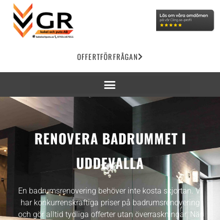
OFFERTFÖRFRÅGAN
RENOVERA BADRUMMET I
UDDEVALLA
En badrumsrenovering behöver inte kosta skjortan. Vi
har konkurrenskraftiga priser på badrumsrenovering
och gör alltid tydliga offerter utan överraskningar. När