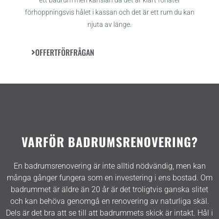
förhoppningsvis hålet i kassan och det är ett rum du kan
njuta av länge.
OFFERTFÖRFRÅGAN
VARFÖR BADRUMSRENOVERING?
En badrumsrenovering är inte alltid nödvändig, men kan
många gånger fungera som en investering i ens bostad. Om
badrummet är äldre än 20 år är det troligtvis ganska slitet
och kan behöva genomgå en renovering av naturliga skäl.
Dels är det bra att se till att badrummets skick är intakt. Hål i