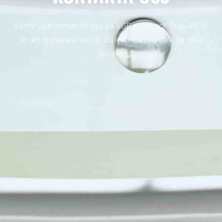
Varmt välkommen till oss på VGR Kakel och Puts AB! Vi
är ditt självklara val när du letar hantverkare för dina
projekt.