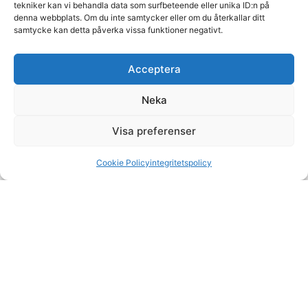
tekniker kan vi behandla data som surfbeteende eller unika ID:n på
denna webbplats. Om du inte samtycker eller om du återkallar ditt
samtycke kan detta påverka vissa funktioner negativt.
Acceptera
Neka
Visa preferenser
Cookie Policy
integritetspolicy
VÄLKOMMEN ATT BESÖKA OSS!
Vi har öppet alla vardagar från klockan 07.00-16.00,
hjärtligt välkomna att höra av er till oss eller besöka
vårt showroom!