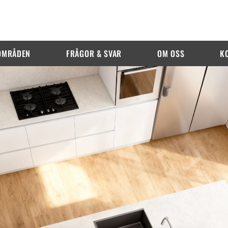
OMRÅDEN
FRÅGOR & SVAR
OM OSS
K