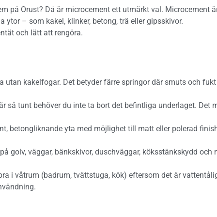
tt hem på Orust? Då är microcement ett utmärkt val. Microcement 
 ytor – som kakel, klinker, betong, trä eller gipsskivor.
ntät och lätt att rengöra.
utan kakelfogar. Det betyder färre springor där smuts och fukt
r så tunt behöver du inte ta bort det befintliga underlaget. De
, betongliknande yta med möjlighet till matt eller polerad fini
 golv, väggar, bänkskivor, duschväggar, köksstänkskydd och my
 i våtrum (badrum, tvättstuga, kök) eftersom det är vattentåli
användning.