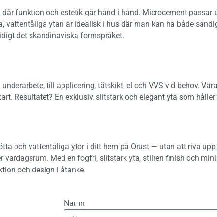
til där funktion och estetik går hand i hand. Microcement passar ut
attentåliga ytan är idealisk i hus där man kan ha både sandiga
idigt det skandinaviska formspråket.
 underarbete, till applicering, tätskikt, el och VVS vid behov. Våra
tart. Resultatet? En exklusiv, slitstark och elegant yta som håller
ta och vattentåliga ytor i ditt hem på Orust — utan att riva upp b
r vardagsrum. Med en fogfri, slitstark yta, stilren finish och mini
ktion och design i åtanke.
Namn