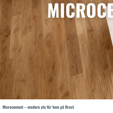
MICROCE
Microcement – modern yta för hem på Orust