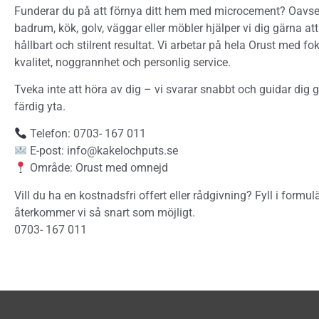
Funderar du på att förnya ditt hem med microcement? Oavset
badrum, kök, golv, väggar eller möbler hjälper vi dig gärna at
hållbart och stilrent resultat. Vi arbetar på hela Orust med f
kvalitet, noggrannhet och personlig service.
Tveka inte att höra av dig – vi svarar snabbt och guidar dig gä
färdig yta.
Telefon: 0703- 167 011
E-post: info@kakelochputs.se
Område: Orust med omnejd
Vill du ha en kostnadsfri offert eller rådgivning? Fyll i formul
återkommer vi så snart som möjligt.
0703- 167 011