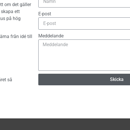
t om det gäller
t skapa ett
E-post
okus på hög
Meddelande
rna från idé till
Skicka
äret så