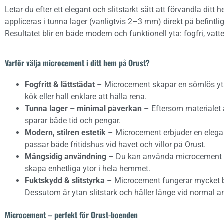
Letar du efter ett elegant och slitstarkt sätt att förvandla di
appliceras i tunna lager (vanligtvis 2–3 mm) direkt på befintliga
Resultatet blir en både modern och funktionell yta: fogfri, vatte
Varför välja microcement i ditt hem på Orust?
Fogfritt & lättstädat
– Microcement skapar en sömlös yta 
kök eller hall enklare att hålla rena.
Tunna lager – minimal påverkan
– Eftersom materialet ä
sparar både tid och pengar.
Modern, stilren estetik
– Microcement erbjuder en elegant
passar både fritidshus vid havet och villor på Orust.
Mångsidig användning
– Du kan använda microcement på
skapa enhetliga ytor i hela hemmet.
Fuktskydd & slitstyrka
– Microcement fungerar mycket bra
Dessutom är ytan slitstark och håller länge vid normal 
Microcement – perfekt för Orust-boenden