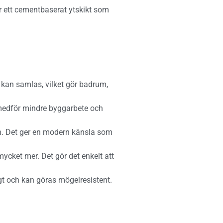
är ett cementbaserat ytskikt som
 kan samlas, vilket gör badrum,
t medför mindre byggarbete och
sh. Det ger en modern känsla som
cket mer. Det gör det enkelt att
gt och kan göras mögelresistent.