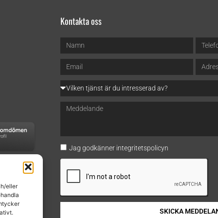
Kontakta oss
Jag godkänner
integritetspolicyn
h/eller
ehandla
mtycker
SKICKA MEDDELA
tivt.