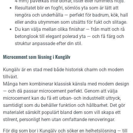
4 mm) påverkas inte dörrar, lister eller rummets höjd.
Resultatet blir en fogfri, sömlös yta som är lätt att
rengöra och underhålla — perfekt för badrum, kök, hall
eller andra utrymmen som utsätts för fukt och slitage.
Du kan välja mellan olika finishar — från matt och rå
betonglook till elegant polerad yta — och få färg och
struktur anpassade efter din stil.
Microcement som lösning i Kungälv
Kungälv är en stad med både historisk charm och modern
tillväxt.
Många hem kombinerar klassisk känsla med modern design
— och då passar microcement perfekt. Genom att välja
microcement kan du få ett urban- och industriellt uttryck,
samtidigt som du behåller funktion och hållbarhet. Det gör
materialet särskilt populärt bland dem som vill skapa ett
stilrent, personligt hem utan omfattande renoveringar.
För dig som bor i Kungälv och söker en helhetslösning — till