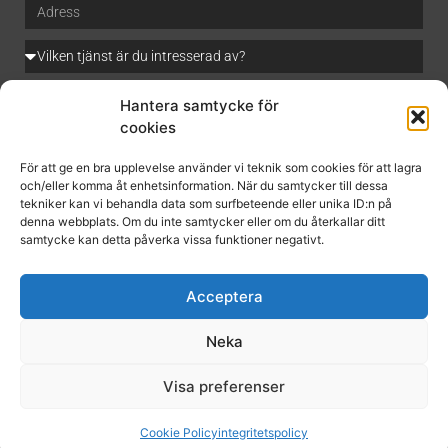
Hantera samtycke för
cookies
För att ge en bra upplevelse använder vi teknik som cookies för att lagra
Jag godkänner
integritetspolicyn
och/eller komma åt enhetsinformation. När du samtycker till dessa
tekniker kan vi behandla data som surfbeteende eller unika ID:n på
denna webbplats. Om du inte samtycker eller om du återkallar ditt
samtycke kan detta påverka vissa funktioner negativt.
Acceptera
SKICKA MEDDELANDE
Neka
Visa preferenser
© Kakel och Puts
Cookie Policy
integritetspolicy
Powered by CMS.SE