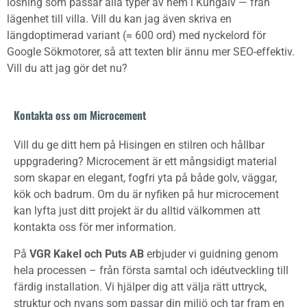
lösning som passar alla typer av hem i Kungälv — från
lägenhet till villa. Vill du kan jag även skriva en
längdoptimerad variant (≈ 600 ord) med nyckelord för
Google Sökmotorer, så att texten blir ännu mer SEO-effektiv.
Vill du att jag gör det nu?
Kontakta oss om Microcement
Vill du ge ditt hem på Hisingen en stilren och hållbar
uppgradering? Microcement är ett mångsidigt material
som skapar en elegant, fogfri yta på både golv, väggar,
kök och badrum. Om du är nyfiken på hur microcement
kan lyfta just ditt projekt är du alltid välkommen att
kontakta oss för mer information.
På
VGR Kakel och Puts AB
erbjuder vi guidning genom
hela processen – från första samtal och idéutveckling till
färdig installation. Vi hjälper dig att välja rätt uttryck,
struktur och nyans som passar din miljö och tar fram en