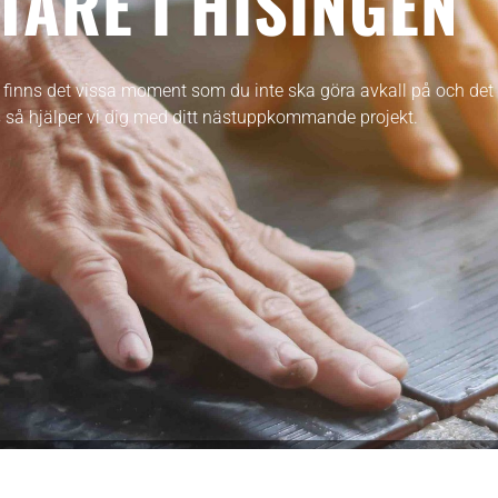
TARE I HISINGEN
finns det vissa moment som du inte ska göra avkall på och det 
oss så hjälper vi dig med ditt nästuppkommande projekt.