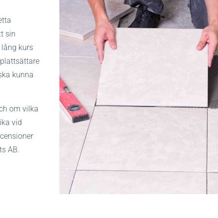
etta
t sin
 lång kurs
plattsättare
u ska kunna
och om vilka
Kika vid
ecensioner
ts AB.