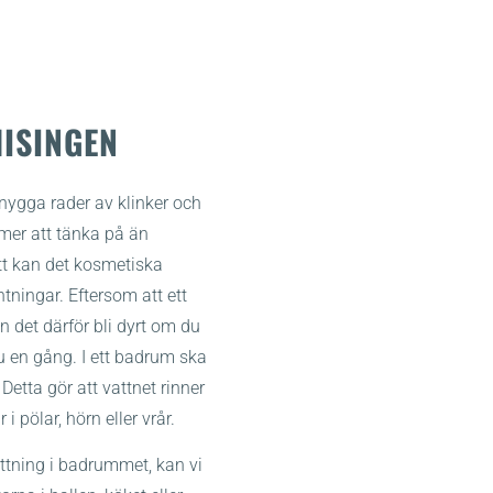
HISINGEN
snygga rader av klinker och
mer att tänka på än
rätt kan det kosmetiska
ntningar. Eftersom att ett
 det därför bli dyrt om du
 en gång. I ett badrum ska
etta gör att vattnet rinner
i pölar, hörn eller vrår.
ttning i badrummet, kan vi