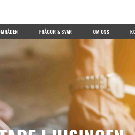
OMRÅDEN
FRÅGOR & SVAR
OM OSS
K