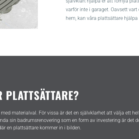
självklart hjälpa er att förnya plat
varför inte i garaget. Oavsett vart d
hem, kan våra plattsättare hjälpa 
 PLATTSÄTTARE?
aterialval. För vissa är det en självklarhet att välja ett helt 
nvända sin badrumsrenovering som en form av investering är det 
där en plattsättare kommer in i bilden.