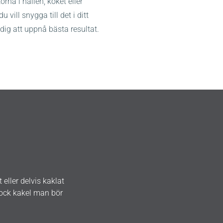
torna i hallen, köket eller
u vill snygga till det i ditt
dig att uppnå bästa resultat.
eller delvis kaklat
dock kakel man bör