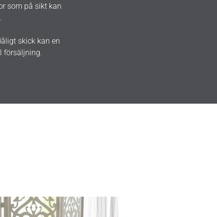
dor som på sikt kan
.
åligt skick kan en
 försäljning.