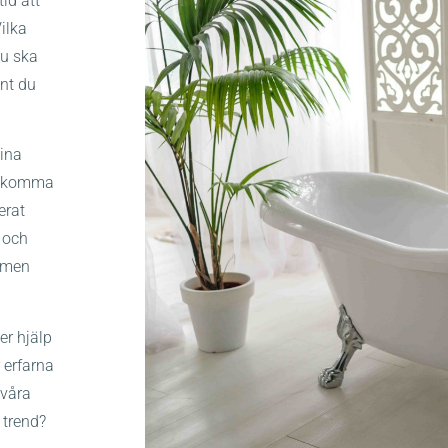
id att
ilka
du ska
nt du
dina
al komma
erat
 och
e men
er hjälp
r erfarna
 våra
 trend?