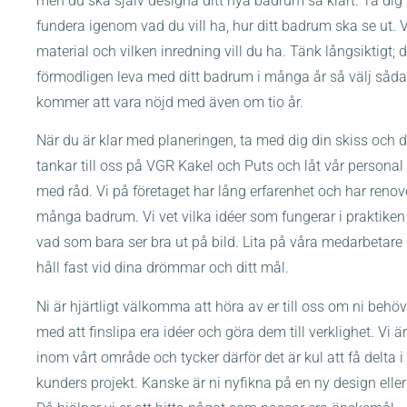
men du ska själv designa ditt nya badrum så klart. Ta dig t
fundera igenom vad du vill ha, hur ditt badrum ska se ut. V
material och vilken inredning vill du ha. Tänk långsiktigt; 
förmodligen leva med ditt badrum i många år så välj såda
kommer att vara nöjd med även om tio år.
När du är klar med planeringen, ta med dig din skiss och 
tankar till oss på VGR Kakel och Puts och låt vår person
med råd. Vi på företaget har lång erfarenhet och har renov
många badrum. Vi vet vilka idéer som fungerar i praktiken
vad som bara ser bra ut på bild. Lita på våra medarbetar
håll fast vid dina drömmar och ditt mål.
Ni är hjärtligt välkomma att höra av er till oss om ni behöv
med att finslipa era idéer och göra dem till verklighet. Vi ä
inom vårt område och tycker därför det är kul att få delta i
kunders projekt. Kanske är ni nyfikna på en ny design eller