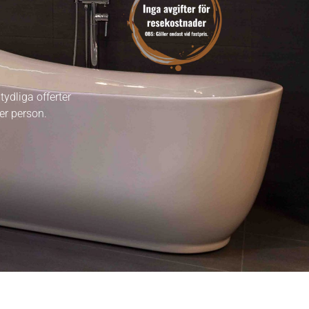
ydliga offerter
er person.