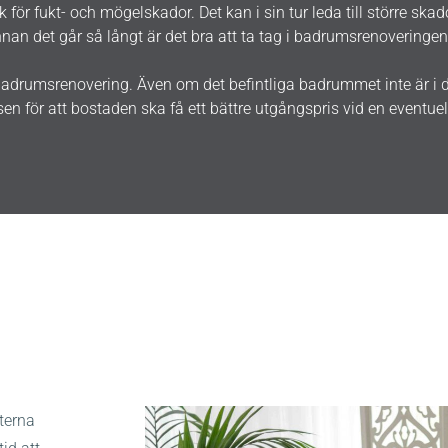
för fukt- och mögelskador. Det kan i sin tur leda till större ska
nan det går så långt är det bra att ta tag i badrumsrenoveringen
adrumsrenovering. Även om det befintliga badrummet inte är i d
 för att bostaden ska få ett bättre utgångspris vid en eventuell
terna