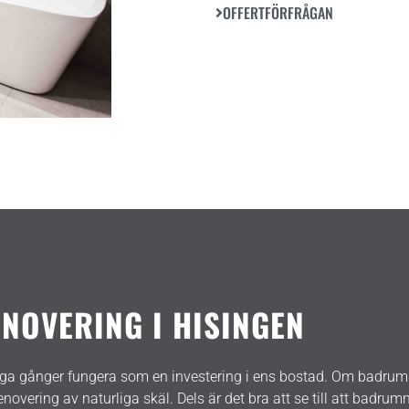
OFFERTFÖRFRÅGAN
OVERING I HISINGEN
ga gånger fungera som en investering i ens bostad. Om badrum
overing av naturliga skäl. Dels är det bra att se till att badrumm