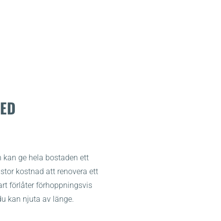
MED
h kan ge hela bostaden ett
t stor kostnad att renovera ett
rt förlåter förhoppningsvis
du kan njuta av länge.