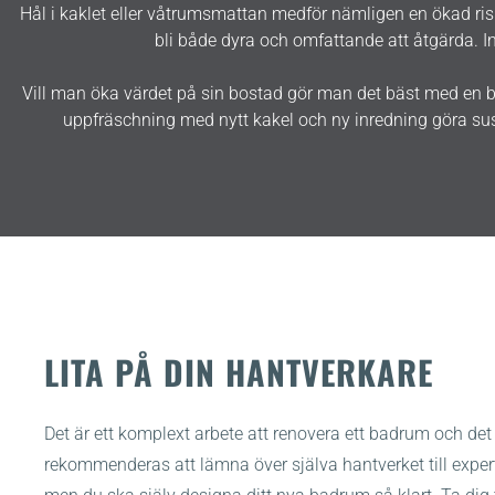
Hål i kaklet eller våtrumsmattan medför nämligen en ökad risk 
bli både dyra och omfattande att åtgärda. In
Vill man öka värdet på sin bostad gör man det bäst med en b
uppfräschning med nytt kakel och ny inredning göra susen
LITA PÅ DIN HANTVERKARE
Det är ett komplext arbete att renovera ett badrum och det
rekommenderas att lämna över själva hantverket till exper