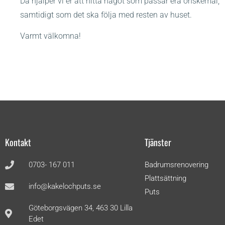
Då hjälper vi er att hitta något som passar era önskemål,
samtidigt som det ska följa med resten av huset.
Varmt välkomna!
Kontakt
Tjänster
0703- 167 011
Badrumsrenovering
Plattsättning
info@kakelochputs.se
Puts
Göteborgsvägen 34, 463 30 Lilla
Edet